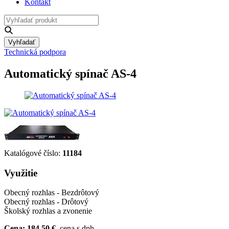
Kontakt
Vyhľadať
Technická podpora
Automatický spínač AS-4
Katalógové číslo:
11184
Využitie
Obecný rozhlas - Bezdrôtový
Obecný rozhlas - Drôtový
Školský rozhlas a zvonenie
Cena: 184.50 €
cena s dph