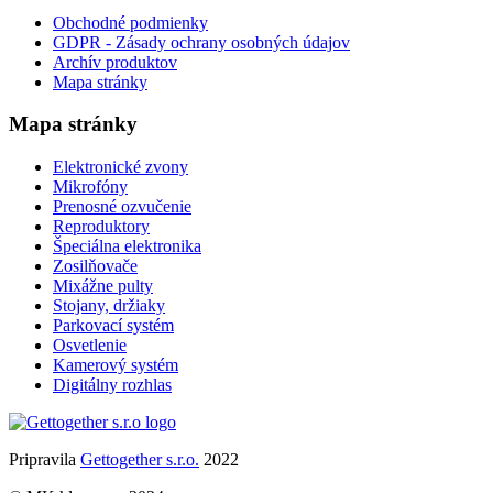
Obchodné podmienky
GDPR - Zásady ochrany osobných údajov
Archív produktov
Mapa stránky
Mapa stránky
Elektronické zvony
Mikrofóny
Prenosné ozvučenie
Reproduktory
Špeciálna elektronika
Zosilňovače
Mixážne pulty
Stojany, držiaky
Parkovací systém
Osvetlenie
Kamerový systém
Digitálny rozhlas
Pripravila
Gettogether s.r.o.
2022