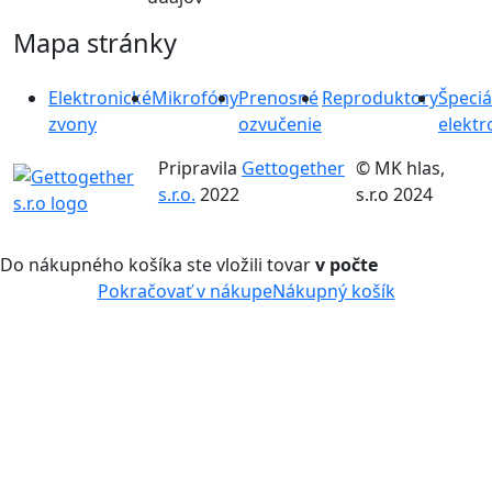
Mapa stránky
Elektronické
Mikrofóny
Prenosné
Reproduktory
Špeciá
zvony
ozvučenie
elektr
Pripravila
Gettogether
© MK hlas,
s.r.o.
2022
s.r.o 2024
Do nákupného košíka ste vložili tovar
v počte
Pokračovať v nákupe
Nákupný košík