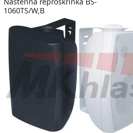
Nástenná reproskrinka BS-
1060TS/W,B