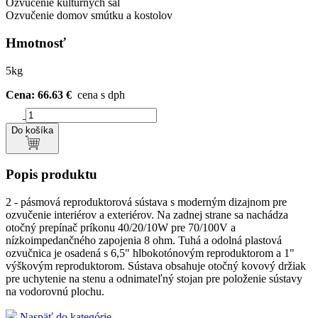
Ozvučenie kultúrnych sál
Ozvučenie domov smútku a kostolov
Hmotnosť
5kg
Cena: 66.63 €
cena s dph
Do košíka
Popis produktu
2 - pásmová reproduktorová sústava s moderným dizajnom pre
ozvučenie interiérov a exteriérov. Na zadnej strane sa nachádza
otočný prepínač príkonu 40/20/10W pre 70/100V a
nízkoimpedančného zapojenia 8 ohm. Tuhá a odolná plastová
ozvučnica je osadená s 6,5" hlbokotónovým reproduktorom a 1"
výškovým reproduktorom. Sústava obsahuje otočný kovový držiak
pre uchytenie na stenu a odnimateľný stojan pre položenie sústavy
na vodorovnú plochu.
Naspäť do kategórie