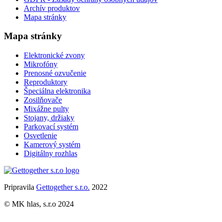
Archív produktov
Mapa stránky
Mapa stránky
Elektronické zvony
Mikrofóny
Prenosné ozvučenie
Reproduktory
Špeciálna elektronika
Zosilňovače
Mixážne pulty
Stojany, držiaky
Parkovací systém
Osvetlenie
Kamerový systém
Digitálny rozhlas
Pripravila
Gettogether s.r.o.
2022
© MK hlas, s.r.o 2024